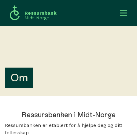
Ressursbank
Midt-Norge
Om
0-12 år
13-19 år
Om
20 år ++
Fellesskap
Ressursbanken i Midt-Norge
Mer
Ressursbanken er etablert for å hjelpe deg og ditt
fellesskap
Søk